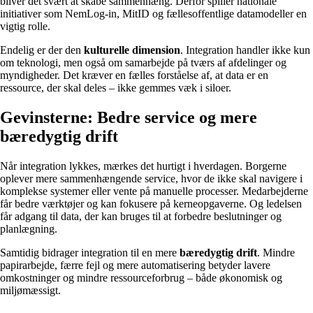
bliver det svært at skabe sammenhæng. Derfor spiller nationale
initiativer som NemLog-in, MitID og fællesoffentlige datamodeller en
vigtig rolle.
Endelig er der den
kulturelle dimension
. Integration handler ikke kun
om teknologi, men også om samarbejde på tværs af afdelinger og
myndigheder. Det kræver en fælles forståelse af, at data er en
ressource, der skal deles – ikke gemmes væk i siloer.
Gevinsterne: Bedre service og mere
bæredygtig drift
Når integration lykkes, mærkes det hurtigt i hverdagen. Borgerne
oplever mere sammenhængende service, hvor de ikke skal navigere i
komplekse systemer eller vente på manuelle processer. Medarbejderne
får bedre værktøjer og kan fokusere på kerneopgaverne. Og ledelsen
får adgang til data, der kan bruges til at forbedre beslutninger og
planlægning.
Samtidig bidrager integration til en mere
bæredygtig drift
. Mindre
papirarbejde, færre fejl og mere automatisering betyder lavere
omkostninger og mindre ressourceforbrug – både økonomisk og
miljømæssigt.