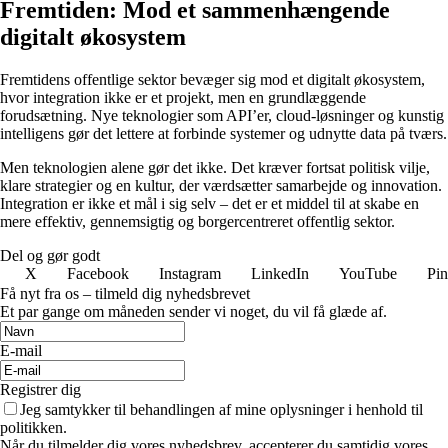
Fremtiden: Mod et sammenhængende
digitalt økosystem
Fremtidens offentlige sektor bevæger sig mod et digitalt økosystem,
hvor integration ikke er et projekt, men en grundlæggende
forudsætning. Nye teknologier som API’er, cloud-løsninger og kunstig
intelligens gør det lettere at forbinde systemer og udnytte data på tværs.
Men teknologien alene gør det ikke. Det kræver fortsat politisk vilje,
klare strategier og en kultur, der værdsætter samarbejde og innovation.
Integration er ikke et mål i sig selv – det er et middel til at skabe en
mere effektiv, gennemsigtig og borgercentreret offentlig sektor.
Del og gør godt
X
Facebook
Instagram
LinkedIn
YouTube
Pin
Få nyt fra os – tilmeld dig nyhedsbrevet
Et par gange om måneden sender vi noget, du vil få glæde af.
E-mail
Registrer dig
Jeg samtykker til behandlingen af mine oplysninger i henhold til
politikken.
Når du tilmelder dig vores nyhedsbrev, accepterer du samtidig vores