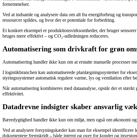
fornemmelser.
Ved at indsamle og analysere data om alt fra energiforbrug og transport
ressourcer spildes, og hvor der er potentiale for forbedring.
Et konkret eksempel er produktionsvirksomheder, der bruger sensorer 
bruges mere effektivt – og CO₂-udledningen reduceres.
Automatisering som drivkraft for grøn oms
Automatisering handler ikke kun om at erstatte manuelle processer med
I logistikbranchen kan automatiserede planlægningssystemer for eksemp
styringssystemer automatisk regulere varme, lys og ventilation efter 
Når automatisering kombineres med dataanalyse, opstår der et stærkt g
effektivitet.
Datadrevne indsigter skaber ansvarlig væk
Bæredygtighed handler ikke kun om miljø, men også om økonomi og so
Ved at analysere forsyningskæder kan man for eksempel identificere lev
dokumentere fremskridt – både internt og over for kunder og investore