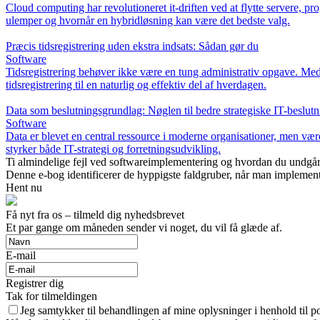
Cloud computing har revolutioneret it-driften ved at flytte servere, p
ulemper og hvornår en hybridløsning kan være det bedste valg.
Præcis tidsregistrering uden ekstra indsats: Sådan gør du
Software
Tidsregistrering behøver ikke være en tung administrativ opgave. Med 
tidsregistrering til en naturlig og effektiv del af hverdagen.
Data som beslutningsgrundlag: Nøglen til bedre strategiske IT-beslutn
Software
Data er blevet en central ressource i moderne organisationer, men værd
styrker både IT-strategi og forretningsudvikling.
Ti almindelige fejl ved softwareimplementering og hvordan du undgå
Denne e-bog identificerer de hyppigste faldgruber, når man implemente
Hent nu
Få nyt fra os – tilmeld dig nyhedsbrevet
Et par gange om måneden sender vi noget, du vil få glæde af.
E-mail
Registrer dig
Tak for tilmeldingen
Jeg samtykker til behandlingen af mine oplysninger i henhold til po