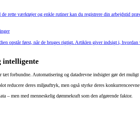
de rette værktøjer og enkle rutiner kan du registrere din arbejdstid pr
inger
ien opstår først, når de bruges rigtigt. Artiklen giver indsigt i, hvord
intelligente
r tæt forbundne. Automatisering og datadrevne indsigter gør det muligt a
 blot reducere deres miljøaftryk, men også styrke deres konkurrenceev
f data – men med menneskelig dømmekraft som den afgørende faktor.