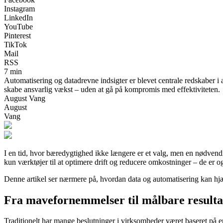
Instagram
LinkedIn
YouTube
Pinterest
TikTok
Mail
RSS
7 min
Automatisering og datadrevne indsigter er blevet centrale redskaber i
skabe ansvarlig vækst – uden at gå på kompromis med effektiviteten.
August Vang
August
Vang
I en tid, hvor bæredygtighed ikke længere er et valg, men en nødvendigh
kun værktøjer til at optimere drift og reducere omkostninger – de er 
Denne artikel ser nærmere på, hvordan data og automatisering kan hjæ
Fra mavefornemmelser til målbare resulta
Traditionelt har mange beslutninger i virksomheder været baseret på er