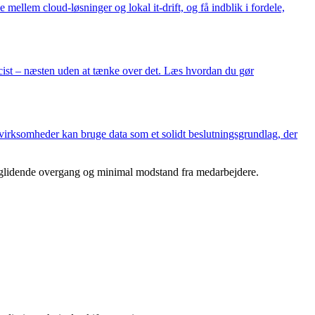
ellem cloud-løsninger og lokal it-drift, og få indblik i fordele,
æcist – næsten uden at tænke over det. Læs hvordan du gør
an virksomheder kan bruge data som et solidt beslutningsgrundlag, der
 en glidende overgang og minimal modstand fra medarbejdere.