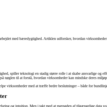
 arbejdet med bæredygtighed. Artiklen udforsker, hvordan virksomheder k
ed, spiller teknologi en stadig større rolle i at skabe ansvarlige og ef
også nøglen til at forstå, hvordan virksomheder kan mindske deres milj
lpe virksomheder med at træffe bedre beslutninger – både for bundlinje
ter
faring og intuition. Men i takt med at mængden af tilgængelige data voks