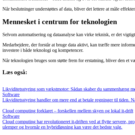
Når beslutninger understøttes af data, bliver det lettere at måle effekte
Mennesket i centrum for teknologien
Selvom automatisering og dataanalyse kan virke teknisk, er det vigtig
Medarbejdere, der forstår at bruge data aktivt, kan træffe mere inform
investere i både teknologi og kompetencer.
Når teknologien bruges som støtte frem for erstatning, bliver den et v
Læs også:
Likviditetsstyring som vækstmotor: Sådan skaber du sammenhæng me
Software
Likviditetsstyring handler om mere end at betale regninger til tiden.
Cloud computing forklaret – forskellen mellem skyen og lokal it-drift
Software
Cloud computing har revolutioneret it-driften ved at flytte servere, p
ulemper og hvornår en hybridløsning kan være det bedste valg.