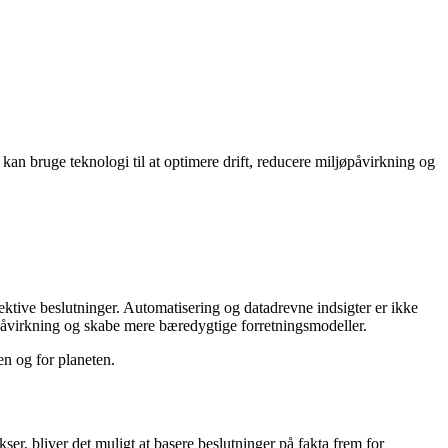
an bruge teknologi til at optimere drift, reducere miljøpåvirkning og
fektive beslutninger. Automatisering og datadrevne indsigter er ikke
øpåvirkning og skabe mere bæredygtige forretningsmodeller.
n og for planeten.
er, bliver det muligt at basere beslutninger på fakta frem for