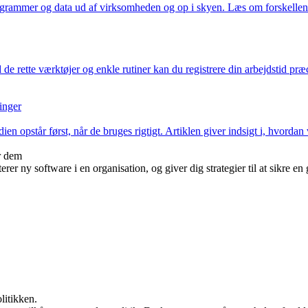
rogrammer og data ud af virksomheden og op i skyen. Læs om forskellene m
de rette værktøjer og enkle rutiner kan du registrere din arbejdstid pr
inger
ien opstår først, når de bruges rigtigt. Artiklen giver indsigt i, hvord
r dem
rer ny software i en organisation, og giver dig strategier til at sikre
litikken.