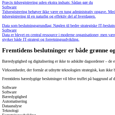
Præcis tidsregistrering uden ekstra indsats: Sådan gør du
Software
Tidsregistrering behøver ikke være en tung administrativ opgave. Med 
tidsregistrering til en naturlig og effektiv del af hverdagen.
Data som beslutningsgrundlag: Nøglen til bedre strategiske IT-beslutn
Software
Data er blevet en central ressource i moderne organisationer, men værd
styrker både IT-strategi og forretningsudvikling.
Fremtidens beslutninger er både grønne og 
Bæredygtighed og digitalisering er ikke to adskilte dagsordener – de e
Virksomheder, der formår at udnytte teknologien strategisk, kan ikke
Fremtidens bæredygtige beslutninger vil blive truffet på baggrund a
Software
Software
Bæredygtighed
Automatisering
Dataanalyse
Teknologi