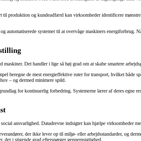
 til produktion og kundeadfærd kan virksomheder identificere mønstre, de
og automatiserede systemer til at overvåge maskiners energiforbrug. Nå
tilling
 maskiner. Det handler i lige så høj grad om at skabe smartere arbejds
el beregne de mest energieffektive ruter for transport, hvilket både sp
behov – og dermed minimere spild.
rundlag for kontinuerlig forbedring. Systemerne lærer af deres egne res
st
cial ansvarlighed. Datadrevne indsigter kan hjælpe virksomheder med
erandører, der ikke lever op til miljø- eller arbejdsstandarder, og derme
r, der i stigende grad efterspørger gennemsigtighed.