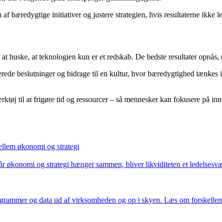
n af bæredygtige initiativer og justere strategien, hvis resultaterne ikke l
t at huske, at teknologien kun er et redskab. De bedste resultater opnå
erede beslutninger og bidrage til en kultur, hvor bæredygtighed tænkes i
ærktøj til at frigøre tid og ressourcer – så mennesker kan fokusere på i
llem økonomi og strategi
 Når økonomi og strategi hænger sammen, bliver likviditeten et ledelses
rogrammer og data ud af virksomheden og op i skyen. Læs om forskellene m