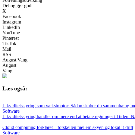
Forretningsudvikling
Del og gør godt
X
Facebook
Instagram
LinkedIn
YouTube
Pinterest
TikTok
Mail
RSS
August Vang
August
Vang
Læs også:
Likviditetsstyring som vækstmotor: Sådan skaber du sammenhæng me
Software
Likviditetsstyring handler om mere end at betale regninger til tiden.
Cloud computing forklaret – forskellen mellem skyen og lokal it-drift
Software