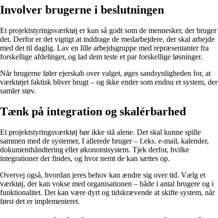
Involver brugerne i beslutningen
Et projektstyringsværktøj er kun så godt som de mennesker, der bruger
det. Derfor er det vigtigt at inddrage de medarbejdere, der skal arbejde
med det til daglig. Lav en lille arbejdsgruppe med repræsentanter fra
forskellige afdelinger, og lad dem teste et par forskellige løsninger.
Når brugerne føler ejerskab over valget, øges sandsynligheden for, at
værktøjet faktisk bliver brugt – og ikke ender som endnu et system, der
samler støv.
Tænk på integration og skalérbarhed
Et projektstyringsværktøj bør ikke stå alene. Det skal kunne spille
sammen med de systemer, I allerede bruger – f.eks. e-mail, kalender,
dokumenthåndtering eller økonomisystem. Tjek derfor, hvilke
integrationer der findes, og hvor nemt de kan sættes op.
Overvej også, hvordan jeres behov kan ændre sig over tid. Vælg et
værktøj, der kan vokse med organisationen – både i antal brugere og i
funktionalitet. Det kan være dyrt og tidskrævende at skifte system, når
først det er implementeret.