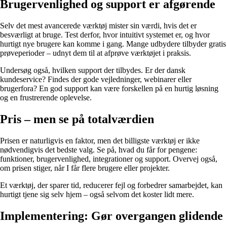
Brugervenlighed og support er afgørende
Selv det mest avancerede værktøj mister sin værdi, hvis det er
besværligt at bruge. Test derfor, hvor intuitivt systemet er, og hvor
hurtigt nye brugere kan komme i gang. Mange udbydere tilbyder gratis
prøveperioder – udnyt dem til at afprøve værktøjet i praksis.
Undersøg også, hvilken support der tilbydes. Er der dansk
kundeservice? Findes der gode vejledninger, webinarer eller
brugerfora? En god support kan være forskellen på en hurtig løsning
og en frustrerende oplevelse.
Pris – men se på totalværdien
Prisen er naturligvis en faktor, men det billigste værktøj er ikke
nødvendigvis det bedste valg. Se på, hvad du får for pengene:
funktioner, brugervenlighed, integrationer og support. Overvej også,
om prisen stiger, når I får flere brugere eller projekter.
Et værktøj, der sparer tid, reducerer fejl og forbedrer samarbejdet, kan
hurtigt tjene sig selv hjem – også selvom det koster lidt mere.
Implementering: Gør overgangen glidende