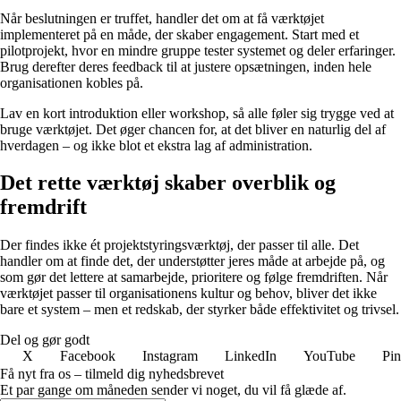
Når beslutningen er truffet, handler det om at få værktøjet
implementeret på en måde, der skaber engagement. Start med et
pilotprojekt, hvor en mindre gruppe tester systemet og deler erfaringer.
Brug derefter deres feedback til at justere opsætningen, inden hele
organisationen kobles på.
Lav en kort introduktion eller workshop, så alle føler sig trygge ved at
bruge værktøjet. Det øger chancen for, at det bliver en naturlig del af
hverdagen – og ikke blot et ekstra lag af administration.
Det rette værktøj skaber overblik og
fremdrift
Der findes ikke ét projektstyringsværktøj, der passer til alle. Det
handler om at finde det, der understøtter jeres måde at arbejde på, og
som gør det lettere at samarbejde, prioritere og følge fremdriften. Når
værktøjet passer til organisationens kultur og behov, bliver det ikke
bare et system – men et redskab, der styrker både effektivitet og trivsel.
Del og gør godt
X
Facebook
Instagram
LinkedIn
YouTube
Pin
Få nyt fra os – tilmeld dig nyhedsbrevet
Et par gange om måneden sender vi noget, du vil få glæde af.